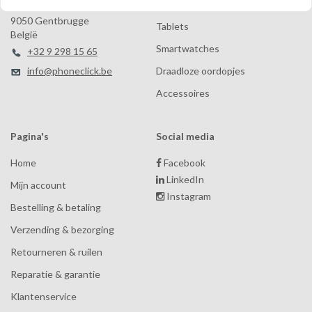
Robuuste tablets
Brusselsesteenweg 613
9050 Gentbrugge
Tablets
België
Smartwatches
+32 9 298 15 65
info@phoneclick.be
Draadloze oordopjes
Accessoires
Pagina's
Social media
Home
Facebook
LinkedIn
Mijn account
Instagram
Bestelling & betaling
Verzending & bezorging
Retourneren & ruilen
Reparatie & garantie
Klantenservice